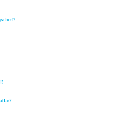
ya beri?
i?
aftar?