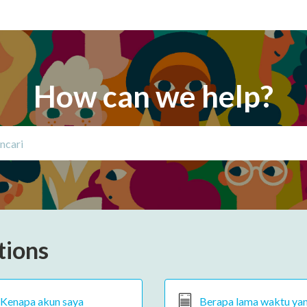
How can we help?
tions
Kenapa akun saya
Berapa lama waktu ya