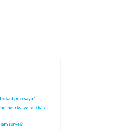
erkait poin saya?
elihat riwayat aktivitas
lam survei?