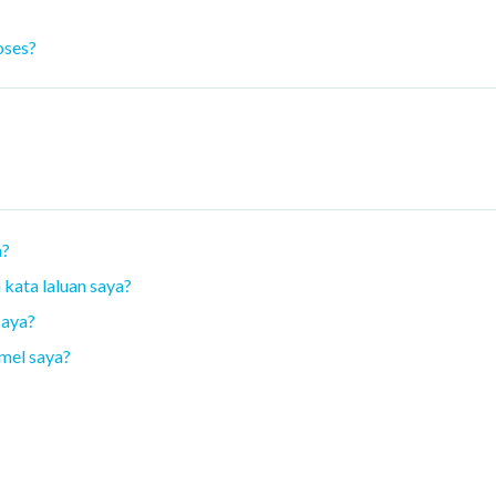
oses?
a?
kata laluan saya?
saya?
mel saya?