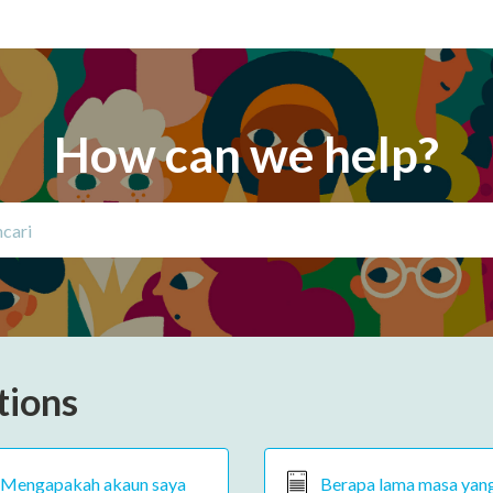
How can we help?
tions
Mengapakah akaun saya
Berapa lama masa yan