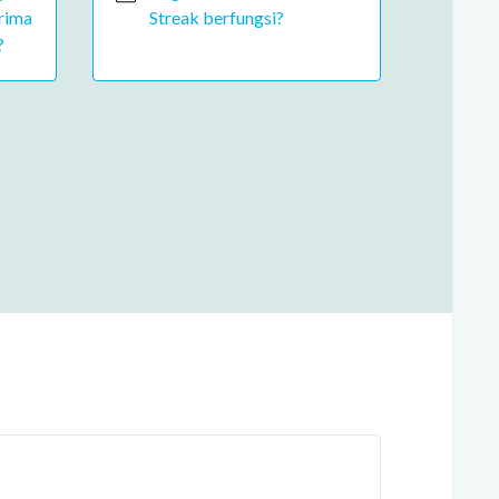
rima
Streak berfungsi?
?