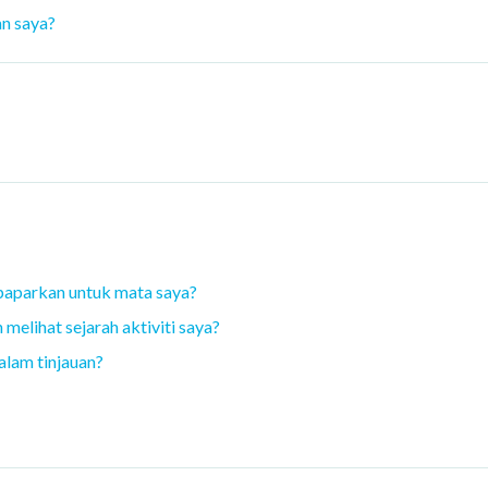
n saya?
paparkan untuk mata saya?
elihat sejarah aktiviti saya?
lam tinjauan?