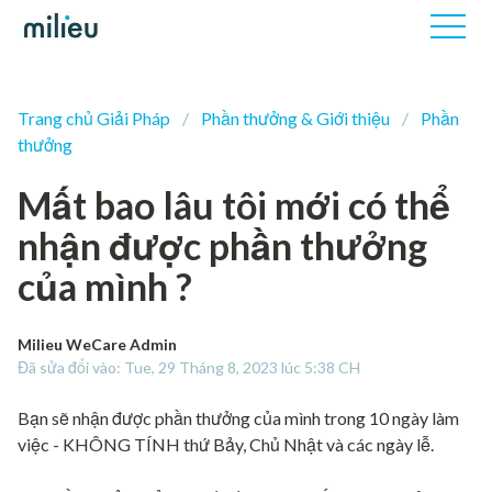
Trang chủ Giải Pháp
Phần thưởng & Giới thiệu
Phần
thưởng
Mất bao lâu tôi mới có thể
nhận được phần thưởng
của mình ?
Milieu WeCare Admin
Đã sửa đổi vào: Tue, 29 Tháng 8, 2023 lúc 5:38 CH
Bạn sẽ nhận được phần thưởng của mình trong 10 ngày làm
việc - KHÔNG TÍNH thứ Bảy, Chủ Nhật và các ngày lễ.