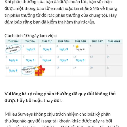
Khi phần thưởng của bạn đã được hoàn tất, bạn sẽ nhận
được một thông báo từ email/ hoặc tin nhắn SMS về thông
tin phần thưởng từ đối tác phần thưởng của chúng tôi, Hãy
đảm bảo rằng bạn đã kiểm tra hòm thư rác/ẩn.
Cách tính 10 ngày làm việc:
Vui lòng lưu ý rằng phần thưởng đã quy đổi không thể
được hủy bỏ hoặc thay đổi.
Milieu Surveys không chịu trách nhiệm cho bất kỳ phần
thưởng nào quy đổi sang tài khoản khác được gây ra bởi