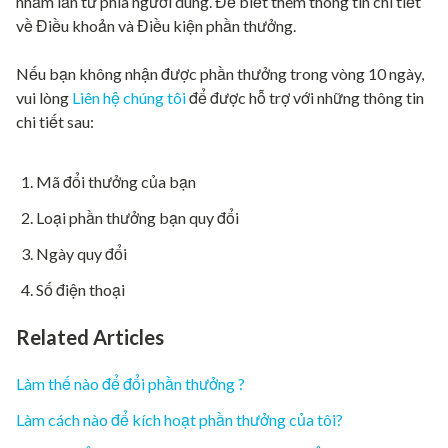
nhầm lẫn từ phía người dùng. Để biết thêm thông tin chi tiết
về Điều khoản và Điều kiện phần thưởng.
Nếu bạn không nhận được phần thưởng trong vòng 10 ngày,
vui lòng
Liên hệ chúng tôi
để được hỗ trợ với những thông tin
chi tiết sau:
Mã đổi thưởng của bạn
Loại phần thưởng bạn quy đổi
Ngày quy đổi
Số điện thoại
Related Articles
Làm thế nào để đổi phần thưởng ?
Làm cách nào để kích hoạt phần thưởng của tôi?