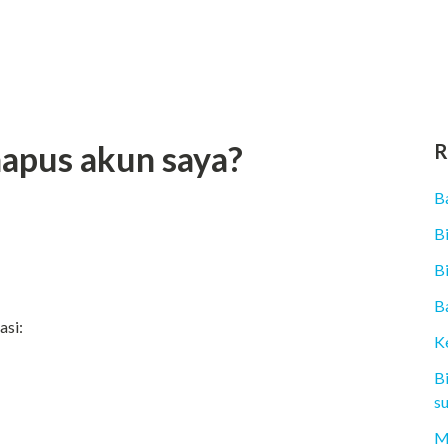
apus akun saya?
R
B
B
B
B
asi:
K
B
s
M